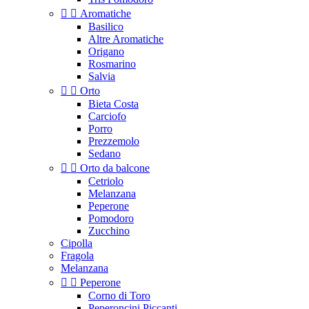


Aromatiche
Basilico
Altre Aromatiche
Origano
Rosmarino
Salvia


Orto
Bieta Costa
Carciofo
Porro
Prezzemolo
Sedano


Orto da balcone
Cetriolo
Melanzana
Peperone
Pomodoro
Zucchino
Cipolla
Fragola
Melanzana


Peperone
Corno di Toro
Peperoncini Piccanti