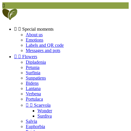



Special moments
About us
Emotions
Labels and QR code
Messages and pots


Flowers
Dipladenia
Petunia
Surfinia
Sunpatiens
Bidens
Lantana
Verbena
Portulaca


Scaevola
Wonder
Surdiva
Salvia
Euphorbia