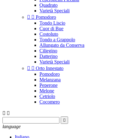
Quadrato
Varietà Speciali


Pomodoro
Tondo Liscio
Cuor di Bue
Costoluto
Tondo a Grappolo
Allungato da Conserva
Ciliegino
Datterino
Varietà Speciali


Orto Innestato
Pomodoro
Melanzana
Peperone
Melone
Cetriolo
Cocomero



language
Italiano