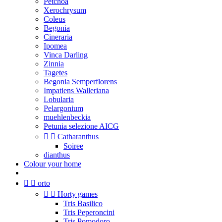
Petchoa
Xerochrysum
Coleus
Begonia
Cineraria
Ipomea
Vinca Darling
Zinnia
Tagetes
Begonia Semperflorens
Impatiens Walleriana
Lobularia
Pelargonium
muehlenbeckia
Petunia selezione AICG


Catharanthus
Soiree
dianthus
Colour your home


orto


Horty games
Tris Basilico
Tris Peperoncini
Tris Pomodoro