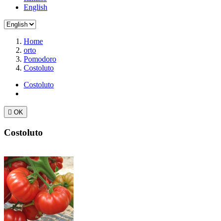
English
Home
orto
Pomodoro
Costoluto
Costoluto

OK
Costoluto