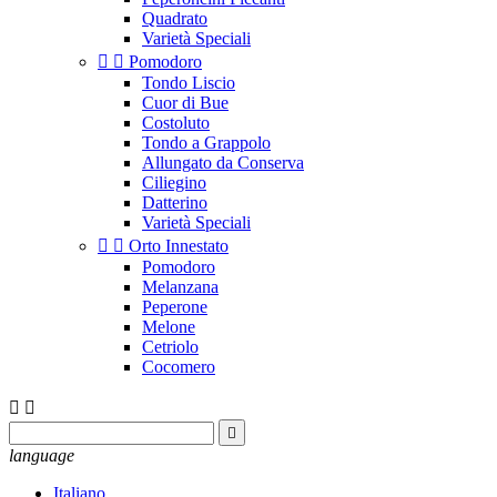
Quadrato
Varietà Speciali


Pomodoro
Tondo Liscio
Cuor di Bue
Costoluto
Tondo a Grappolo
Allungato da Conserva
Ciliegino
Datterino
Varietà Speciali


Orto Innestato
Pomodoro
Melanzana
Peperone
Melone
Cetriolo
Cocomero



language
Italiano