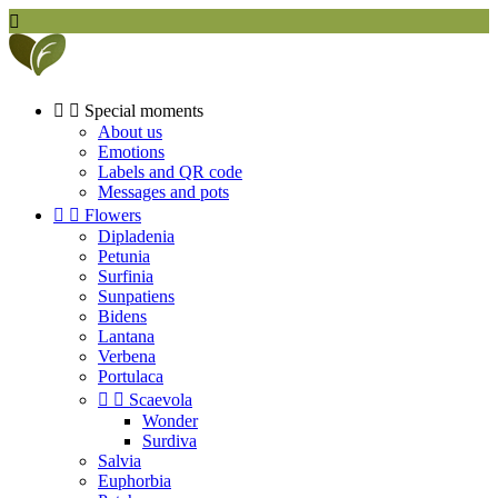



Special moments
About us
Emotions
Labels and QR code
Messages and pots


Flowers
Dipladenia
Petunia
Surfinia
Sunpatiens
Bidens
Lantana
Verbena
Portulaca


Scaevola
Wonder
Surdiva
Salvia
Euphorbia