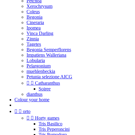
Petchoa
Xerochrysum
Coleus
Begonia
Cineraria
Ipomea
Vinca Darling
Zinnia
Tagetes
Begonia Semperflorens
Impatiens Walleriana
Lobularia
Pelargonium
muehlenbeckia
Petunia selezione AICG


Catharanthus
Soiree
dianthus
Colour your home


orto


Horty games
Tris Basilico
Tris Peperoncini
Tris Pomodoro