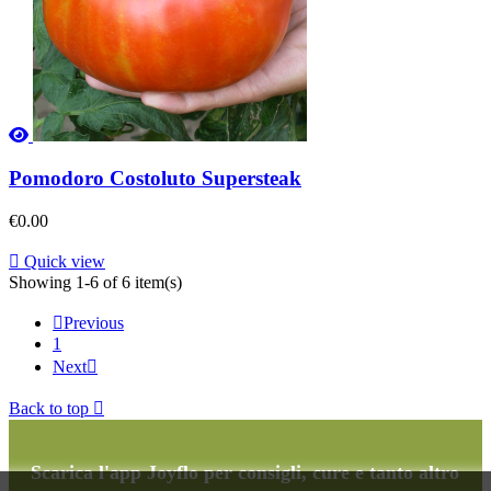
Pomodoro Costoluto Supersteak
€0.00

Quick view
Showing 1-6 of 6 item(s)

Previous
1
Next

Back to top

Scarica l'app Joyflo per consigli, cure e tanto altro