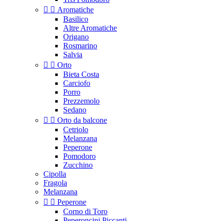


Aromatiche
Basilico
Altre Aromatiche
Origano
Rosmarino
Salvia


Orto
Bieta Costa
Carciofo
Porro
Prezzemolo
Sedano


Orto da balcone
Cetriolo
Melanzana
Peperone
Pomodoro
Zucchino
Cipolla
Fragola
Melanzana


Peperone
Corno di Toro
Peperoncini Piccanti