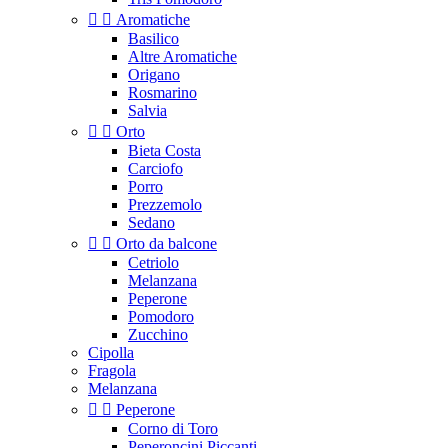


Aromatiche
Basilico
Altre Aromatiche
Origano
Rosmarino
Salvia


Orto
Bieta Costa
Carciofo
Porro
Prezzemolo
Sedano


Orto da balcone
Cetriolo
Melanzana
Peperone
Pomodoro
Zucchino
Cipolla
Fragola
Melanzana


Peperone
Corno di Toro
Peperoncini Piccanti