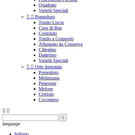
Quadrato
Varietà Speciali


Pomodoro
Tondo Liscio
Cuor di Bue
Costoluto
Tondo a Grappolo
Allungato da Conserva
Ciliegino
Datterino
Varietà Speciali


Orto Innestato
Pomodoro
Melanzana
Peperone
Melone
Cetriolo
Cocomero



language
Italiano