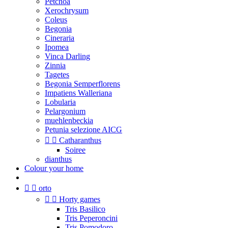
Petchoa
Xerochrysum
Coleus
Begonia
Cineraria
Ipomea
Vinca Darling
Zinnia
Tagetes
Begonia Semperflorens
Impatiens Walleriana
Lobularia
Pelargonium
muehlenbeckia
Petunia selezione AICG


Catharanthus
Soiree
dianthus
Colour your home


orto


Horty games
Tris Basilico
Tris Peperoncini
Tris Pomodoro