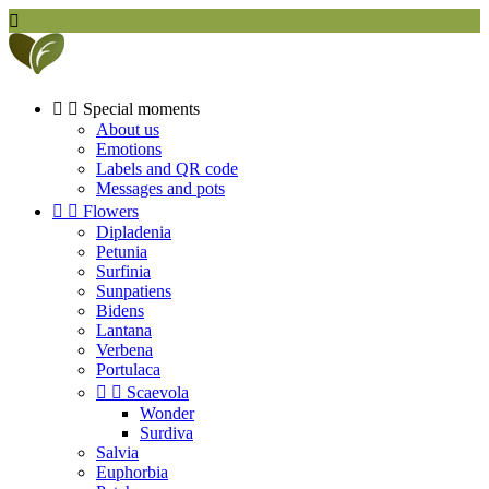



Special moments
About us
Emotions
Labels and QR code
Messages and pots


Flowers
Dipladenia
Petunia
Surfinia
Sunpatiens
Bidens
Lantana
Verbena
Portulaca


Scaevola
Wonder
Surdiva
Salvia
Euphorbia