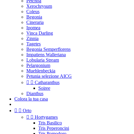
Petchoa
Xerochrysum
Coleus
Begonia
Cineraria
Ipomea
Vinca Darling
Zinnia
Tagetes
Begonia Semperflorens
Impatiens Walleriana
Lobularia Stream
Pelargonium
Muehlenbeckia
Petunia selezione AICG


Catharanthus
Soiree
Dianthus
Colora la tua casa


Orto


Hortygames
Tris Basilico
Tris Peperoncini
Tris Pomodoro