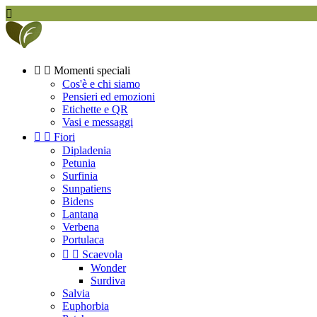



Momenti speciali
Cos'è e chi siamo
Pensieri ed emozioni
Etichette e QR
Vasi e messaggi


Fiori
Dipladenia
Petunia
Surfinia
Sunpatiens
Bidens
Lantana
Verbena
Portulaca


Scaevola
Wonder
Surdiva
Salvia
Euphorbia