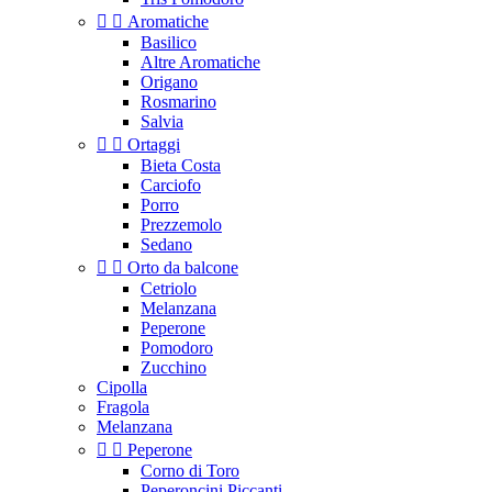


Aromatiche
Basilico
Altre Aromatiche
Origano
Rosmarino
Salvia


Ortaggi
Bieta Costa
Carciofo
Porro
Prezzemolo
Sedano


Orto da balcone
Cetriolo
Melanzana
Peperone
Pomodoro
Zucchino
Cipolla
Fragola
Melanzana


Peperone
Corno di Toro
Peperoncini Piccanti