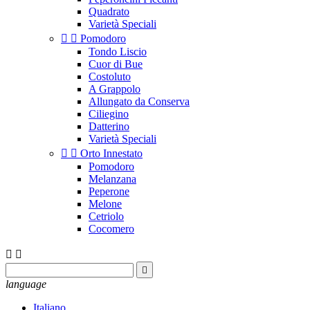
Quadrato
Varietà Speciali


Pomodoro
Tondo Liscio
Cuor di Bue
Costoluto
A Grappolo
Allungato da Conserva
Ciliegino
Datterino
Varietà Speciali


Orto Innestato
Pomodoro
Melanzana
Peperone
Melone
Cetriolo
Cocomero



language
Italiano