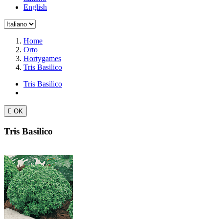
English
Home
Orto
Hortygames
Tris Basilico
Tris Basilico

OK
Tris Basilico