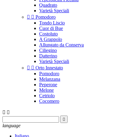
Quadrato
Varietà Speciali


Pomodoro
Tondo Liscio
Cuor di Bue
Costoluto
A Grappolo
Allungato da Conserva
Ciliegino
Datterino
Varietà Speciali


Orto Innestato
Pomodoro
Melanzana
Peperone
Melone
Cetriolo
Cocomero



language
Italiano