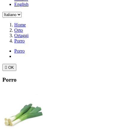
English
Home
Orto
Ortaggi
Porro
Porro

OK
Porro