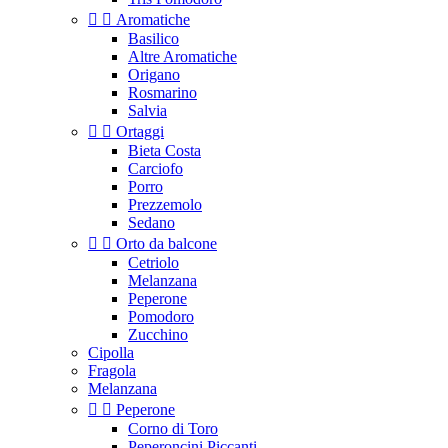


Aromatiche
Basilico
Altre Aromatiche
Origano
Rosmarino
Salvia


Ortaggi
Bieta Costa
Carciofo
Porro
Prezzemolo
Sedano


Orto da balcone
Cetriolo
Melanzana
Peperone
Pomodoro
Zucchino
Cipolla
Fragola
Melanzana


Peperone
Corno di Toro
Peperoncini Piccanti