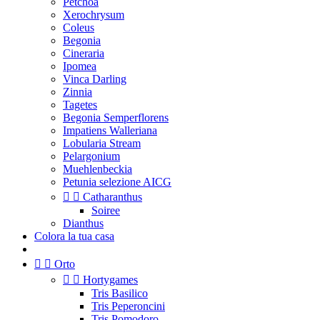
Petchoa
Xerochrysum
Coleus
Begonia
Cineraria
Ipomea
Vinca Darling
Zinnia
Tagetes
Begonia Semperflorens
Impatiens Walleriana
Lobularia Stream
Pelargonium
Muehlenbeckia
Petunia selezione AICG


Catharanthus
Soiree
Dianthus
Colora la tua casa


Orto


Hortygames
Tris Basilico
Tris Peperoncini
Tris Pomodoro