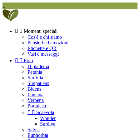



Momenti speciali
Cos'è e chi siamo
Pensieri ed emozioni
Etichette e QR
Vasi e messaggi


Fiori
Dipladenia
Petunia
Surfinia
Sunpatiens
Bidens
Lantana
Verbena
Portulaca


Scaevola
Wonder
Surdiva
Salvia
Euphorbia