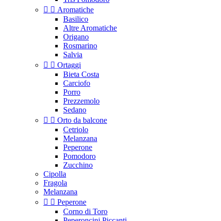


Aromatiche
Basilico
Altre Aromatiche
Origano
Rosmarino
Salvia


Ortaggi
Bieta Costa
Carciofo
Porro
Prezzemolo
Sedano


Orto da balcone
Cetriolo
Melanzana
Peperone
Pomodoro
Zucchino
Cipolla
Fragola
Melanzana


Peperone
Corno di Toro
Peperoncini Piccanti