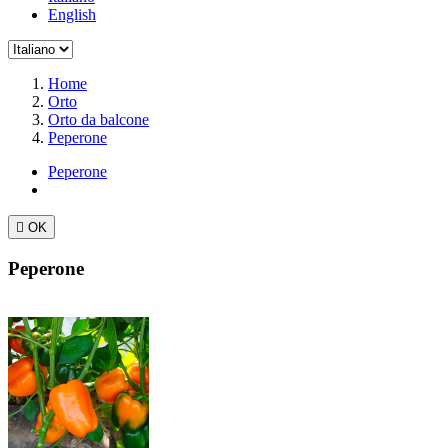
English
Home
Orto
Orto da balcone
Peperone
Peperone

OK
Peperone