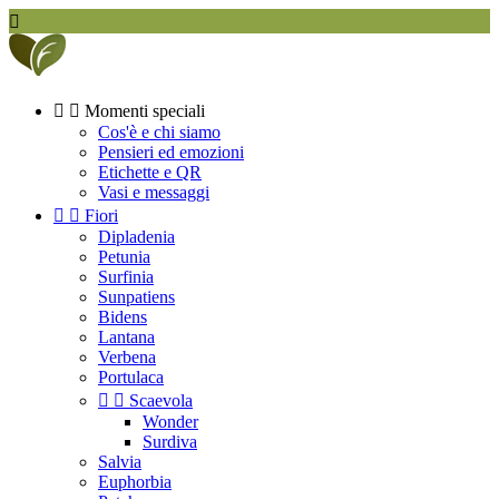



Momenti speciali
Cos'è e chi siamo
Pensieri ed emozioni
Etichette e QR
Vasi e messaggi


Fiori
Dipladenia
Petunia
Surfinia
Sunpatiens
Bidens
Lantana
Verbena
Portulaca


Scaevola
Wonder
Surdiva
Salvia
Euphorbia