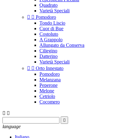
Quadrato
Varietà Speciali


Pomodoro
Tondo Liscio
Cuor di Bue
Costoluto
A Grappolo
Allungato da Conserva
Ciliegino
Datterino
Varietà Speciali


Orto Innestato
Pomodoro
Melanzana
Peperone
Melone
Cetriolo
Cocomero



language
Italiano