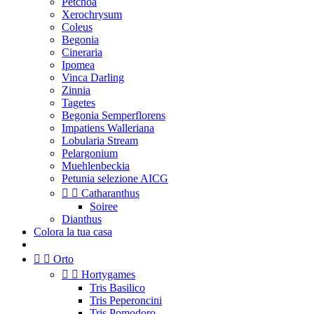
Petchoa
Xerochrysum
Coleus
Begonia
Cineraria
Ipomea
Vinca Darling
Zinnia
Tagetes
Begonia Semperflorens
Impatiens Walleriana
Lobularia Stream
Pelargonium
Muehlenbeckia
Petunia selezione AICG


Catharanthus
Soiree
Dianthus
Colora la tua casa


Orto


Hortygames
Tris Basilico
Tris Peperoncini
Tris Pomodoro