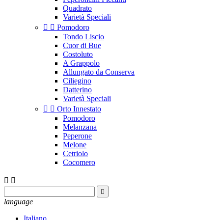
Quadrato
Varietà Speciali


Pomodoro
Tondo Liscio
Cuor di Bue
Costoluto
A Grappolo
Allungato da Conserva
Ciliegino
Datterino
Varietà Speciali


Orto Innestato
Pomodoro
Melanzana
Peperone
Melone
Cetriolo
Cocomero



language
Italiano