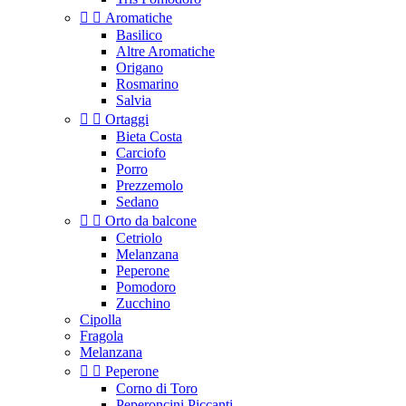


Aromatiche
Basilico
Altre Aromatiche
Origano
Rosmarino
Salvia


Ortaggi
Bieta Costa
Carciofo
Porro
Prezzemolo
Sedano


Orto da balcone
Cetriolo
Melanzana
Peperone
Pomodoro
Zucchino
Cipolla
Fragola
Melanzana


Peperone
Corno di Toro
Peperoncini Piccanti