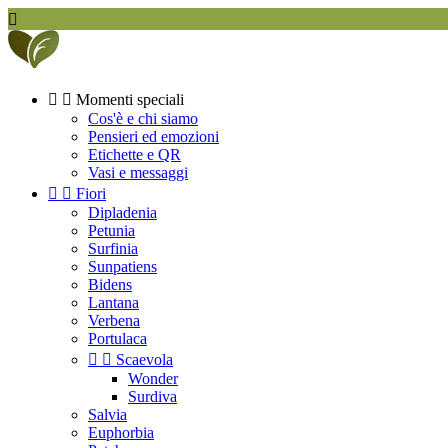



Momenti speciali
Cos'è e chi siamo
Pensieri ed emozioni
Etichette e QR
Vasi e messaggi


Fiori
Dipladenia
Petunia
Surfinia
Sunpatiens
Bidens
Lantana
Verbena
Portulaca


Scaevola
Wonder
Surdiva
Salvia
Euphorbia