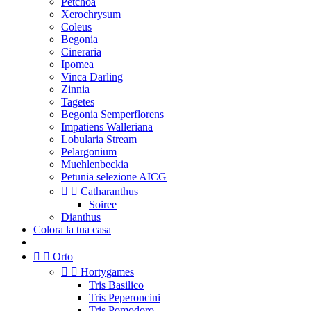
Petchoa
Xerochrysum
Coleus
Begonia
Cineraria
Ipomea
Vinca Darling
Zinnia
Tagetes
Begonia Semperflorens
Impatiens Walleriana
Lobularia Stream
Pelargonium
Muehlenbeckia
Petunia selezione AICG


Catharanthus
Soiree
Dianthus
Colora la tua casa


Orto


Hortygames
Tris Basilico
Tris Peperoncini
Tris Pomodoro