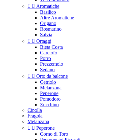


Aromatiche
Basilico
Altre Aromatiche
Origano
Rosmarino
Salvia


Ortaggi
Bieta Costa
Carciofo
Porro
Prezzemolo
Sedano


Orto da balcone
Cetriolo
Melanzana
Peperone
Pomodoro
Zucchino
Cipolla
Fragola
Melanzana


Peperone
Corno di Toro
Peperoncini Piccanti