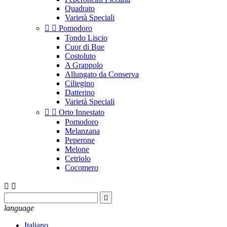
Quadrato
Varietà Speciali


Pomodoro
Tondo Liscio
Cuor di Bue
Costoluto
A Grappolo
Allungato da Conserva
Ciliegino
Datterino
Varietà Speciali


Orto Innestato
Pomodoro
Melanzana
Peperone
Melone
Cetriolo
Cocomero



language
Italiano