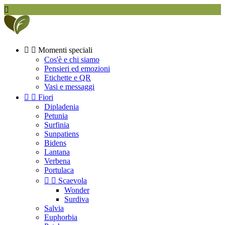



Momenti speciali
Cos'è e chi siamo
Pensieri ed emozioni
Etichette e QR
Vasi e messaggi


Fiori
Dipladenia
Petunia
Surfinia
Sunpatiens
Bidens
Lantana
Verbena
Portulaca


Scaevola
Wonder
Surdiva
Salvia
Euphorbia