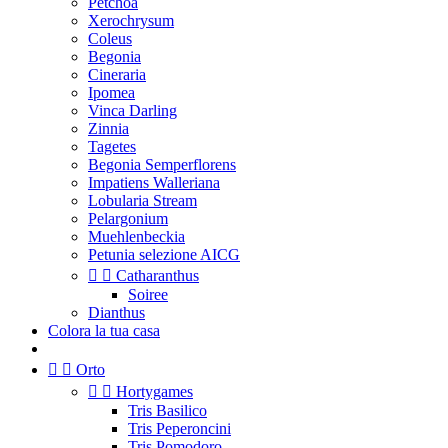
Petchoa
Xerochrysum
Coleus
Begonia
Cineraria
Ipomea
Vinca Darling
Zinnia
Tagetes
Begonia Semperflorens
Impatiens Walleriana
Lobularia Stream
Pelargonium
Muehlenbeckia
Petunia selezione AICG


Catharanthus
Soiree
Dianthus
Colora la tua casa


Orto


Hortygames
Tris Basilico
Tris Peperoncini
Tris Pomodoro