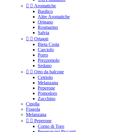


Aromatiche
Basilico
Altre Aromatiche
Origano
Rosmarino
Salvia


Ortaggi
Bieta Costa
Carciofo
Porro
Prezzemolo
Sedano


Orto da balcone
Cetriolo
Melanzana
Peperone
Pomodoro
Zucchino
Cipolla
Fragola
Melanzana


Peperone
Corno di Toro
Peperoncini Piccanti