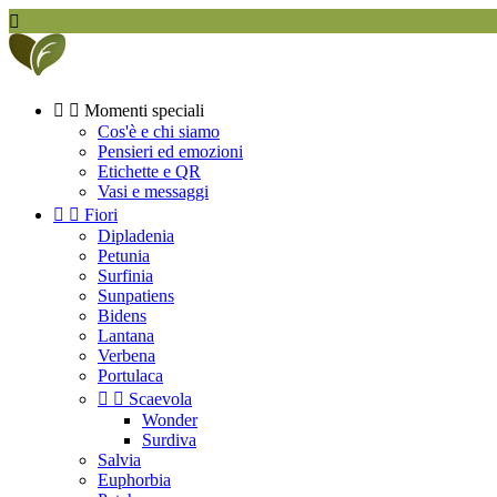



Momenti speciali
Cos'è e chi siamo
Pensieri ed emozioni
Etichette e QR
Vasi e messaggi


Fiori
Dipladenia
Petunia
Surfinia
Sunpatiens
Bidens
Lantana
Verbena
Portulaca


Scaevola
Wonder
Surdiva
Salvia
Euphorbia