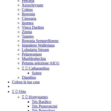
Petchoa
Xerochrysum
Coleus
Begonia
Cineraria
Ipomea
Vinca Darling
Zinnia
Tagetes
Begonia Semperflorens
Impatiens Walleriana
Lobularia Stream
Pelargonium
Muehlenbeckia
Petunia selezione AICG


Catharanthus
Soiree
Dianthus
Colora la tua casa


Orto


Hortygames
Tris Basilico
Tris Peperoncini
Tris Pomodoro