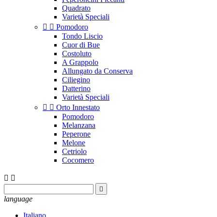
Quadrato
Varietà Speciali


Pomodoro
Tondo Liscio
Cuor di Bue
Costoluto
A Grappolo
Allungato da Conserva
Ciliegino
Datterino
Varietà Speciali


Orto Innestato
Pomodoro
Melanzana
Peperone
Melone
Cetriolo
Cocomero



language
Italiano