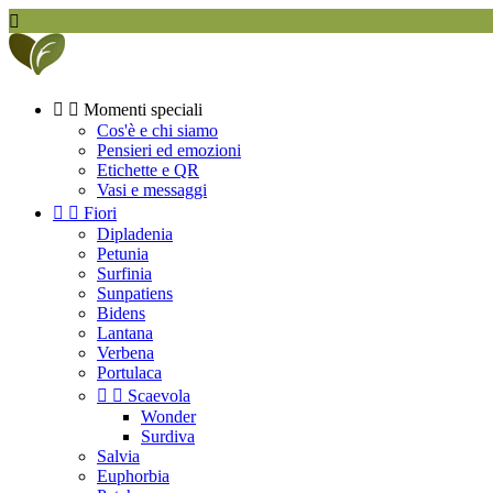



Momenti speciali
Cos'è e chi siamo
Pensieri ed emozioni
Etichette e QR
Vasi e messaggi


Fiori
Dipladenia
Petunia
Surfinia
Sunpatiens
Bidens
Lantana
Verbena
Portulaca


Scaevola
Wonder
Surdiva
Salvia
Euphorbia