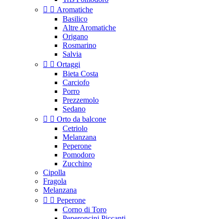


Aromatiche
Basilico
Altre Aromatiche
Origano
Rosmarino
Salvia


Ortaggi
Bieta Costa
Carciofo
Porro
Prezzemolo
Sedano


Orto da balcone
Cetriolo
Melanzana
Peperone
Pomodoro
Zucchino
Cipolla
Fragola
Melanzana


Peperone
Corno di Toro
Peperoncini Piccanti