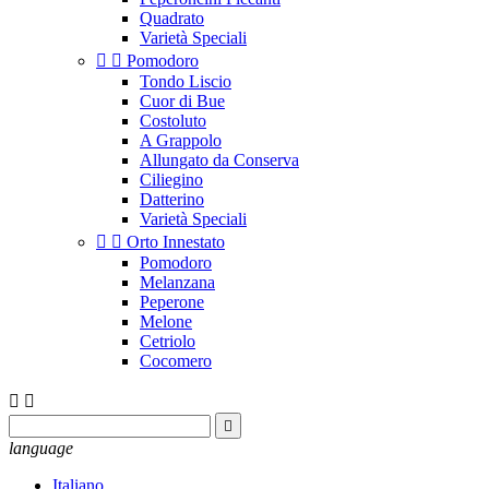
Quadrato
Varietà Speciali


Pomodoro
Tondo Liscio
Cuor di Bue
Costoluto
A Grappolo
Allungato da Conserva
Ciliegino
Datterino
Varietà Speciali


Orto Innestato
Pomodoro
Melanzana
Peperone
Melone
Cetriolo
Cocomero



language
Italiano