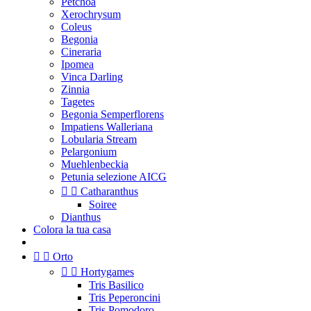
Petchoa
Xerochrysum
Coleus
Begonia
Cineraria
Ipomea
Vinca Darling
Zinnia
Tagetes
Begonia Semperflorens
Impatiens Walleriana
Lobularia Stream
Pelargonium
Muehlenbeckia
Petunia selezione AICG


Catharanthus
Soiree
Dianthus
Colora la tua casa


Orto


Hortygames
Tris Basilico
Tris Peperoncini
Tris Pomodoro