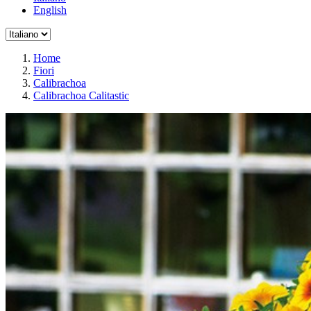
English
Home
Fiori
Calibrachoa
Calibrachoa Calitastic